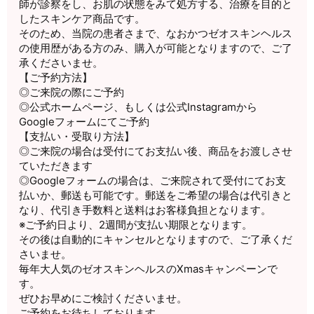
師が診察をし、お肌の状態をみて処方する、
治療を目的と
したスキンケア商品です。
そのため、当院の患者さまで、
なおかつゼオスキンヘルス
の使用歴がある方のみ、
購入が可能となりますので、ご了
承くださいませ。
【ご予約方法】
◎ご来院の際にご予約
◎公式ホームページ、もしくは公式Instagramから
Googleフォームにてご予約
【支払い・受取り方法】
◎ご来院の場合は受付にてお支払い後、
商品をお渡しさせ
ていただきます
◎Googleフォームの場合は、
ご来院されて受付にてお支
払いか、郵送も可能です。
郵送をご希望の場合は代引きと
なり、
代引き手数料と送料はお客様負担となります。
※ご予約日より、2週間が支払い期限となります。
その後は自動的にキャンセルとなりますので、
ご了承くだ
さいませ。
毎年大人気のゼオスキンヘルスのXmasキャンペーンで
す。
ぜひお早めにご検討くださいませ。
ご予約をお待ちしております。