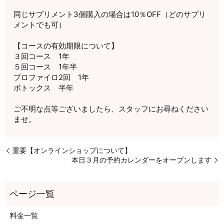
同じサプリメント
3
個購入の場合は
10
％
OFF
（どのサプリ
メントでも可）
【コースの有効期限について】
３回コース
1
年
５回コース
1
年半
プロファイロ
2
回
1
年
ボトックス 半年
ご不明な点等ございましたら、スタッフにお尋ねください
ませ。
重要【オンラインショップについて】
本日３月の予約カレンダーをオープンします
料金一覧