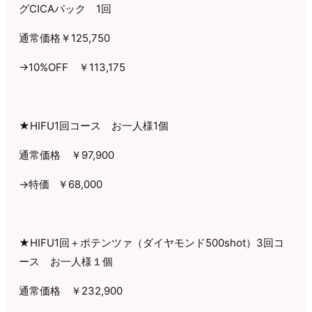
グ
CICA
パック
1
回
通常価格￥
125,750
→
10%OFF
￥
113,175
★
HIFU1
回コース お一人様
1
個
通常価格 ￥
97,900
→特価
￥
68,000
★
HIFU1
回＋ポテンツァ（ダイヤモンド
500shot
）
3
回コ
ース お一人様１個
通常価格 ￥
232,900