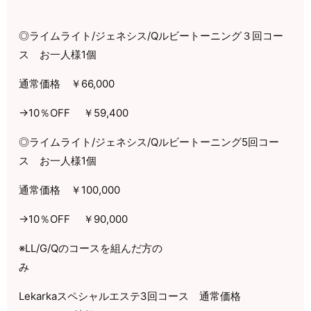
◎ライムライト
/
ジェネシス
/Q
ルビートーニング３回コー
ス お一人様
1
個
通常価格 ￥
66,000
→
10
％
OFF
￥
59,400
◎ライムライト
/
ジェネシス
/Q
ルビートーニング
5
回コー
ス お一人様
1
個
通常価格 ￥
100,000
→
10
％
OFF
￥
90,000
※
LL/G/Q
のコースを組んだ方の
み
Lekarka
スペシャルエステ
3
回コース 通常価格