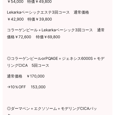
￥
54,000
特価￥
49,800
Lekarka
ベーシックエステ
3
回コース 通常価格
￥
42,900
特価￥
39,800
コラーゲンピール＋
Lekarka
ベーシック
3
回コース
通常
価格￥
72,600
特価￥
69,800
◎コラーゲンピール
orPQAGE
＋ジェネシス
6000S
＋モデ
リング
CICA
5
回コース
通常価格 ￥
170,000
→
10
％
OFF
153,000
◎ダーマペン＋エクソソーム＋モデリング
CICA
パッ